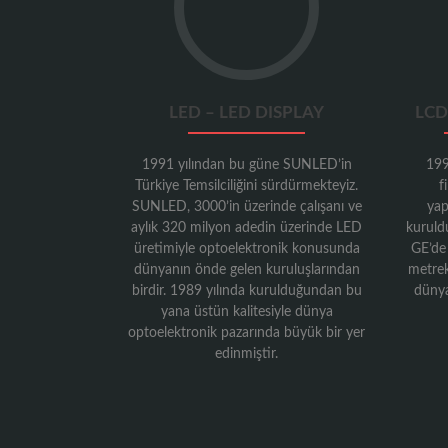
LED – LED DISPLAY
LCD
1991 yılından bu güne SUNLED’in
199
Türkiye Temsilciliğini sürdürmekteyiz.
f
SUNLED, 3000’in üzerinde çalışanı ve
yap
aylık 320 milyon adedin üzerinde LED
kuruld
üretimiyle optoelektronik konusunda
GE’de
dünyanın önde gelen kuruluşlarından
metreka
birdir. 1989 yılında kurulduğundan bu
dünya
yana üstün kalitesiyle dünya
optoelektronik pazarında büyük bir yer
edinmiştir.