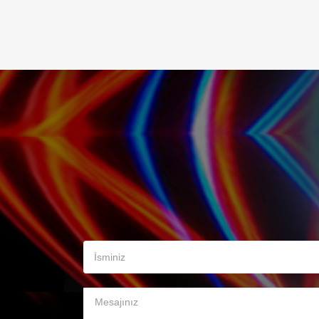
İsminiz
Mesajınız