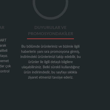
AR
DUYURULAR VE
PROMOSYONDAKILER
g ART
larak
Bu bölümde ürünlerimiz ve bizimle ilgili
liteli
haberlerin yanı sıra promosyona girmiş,
tayız.
indirimdeki ürünlerimizi takip edebilir, bu
hernet
ürünler ile ilgili detaylı bilgilere
adar çok
ulaşabilirsiniz. Belki sürekli kullandığınız
kontrol
ürün indirimdedir, bu sayfayı sıklıkla
ziyaret etmenizi tavsiye ederiz.