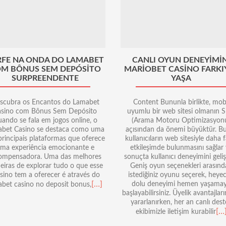
RFE NA ONDA DO LAMABET
CANLI OYUN DENEYIMIN
M BÔNUS SEM DEPÓSITO
MARIOBET CASINO FARKI
SURPREENDENTE
YAŞA
scubra os Encantos do Lamabet
Content Bununla birlikte, mob
asino com Bônus Sem Depósito
uyumlu bir web sitesi olmanın 
ando se fala em jogos online, o
(Arama Motoru Optimizasyon
bet Casino se destaca como uma
açısından da önemi büyüktür. B
principais plataformas que oferece
kullanıcıların web sitesiyle daha f
ma experiência emocionante e
etkileşimde bulunmasını sağlar
ompensadora. Uma das melhores
sonuçta kullanıcı deneyimini gelişt
iras de explorar tudo o que esse
Geniş oyun seçenekleri arasınd
sino tem a oferecer é através do
istediğiniz oyunu seçerek, heye
[…]
dolu deneyimi hemen yaşama
abet casino no deposit bonus,
başlayabilirsiniz. Üyelik avantajlar
yararlanırken, her an canlı dest
[…
ekibimizle iletişim kurabilir