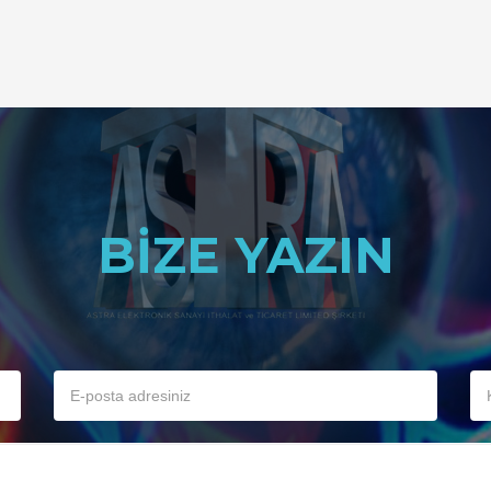
BIZE YAZIN
E-
Ko
posta
adresiniz