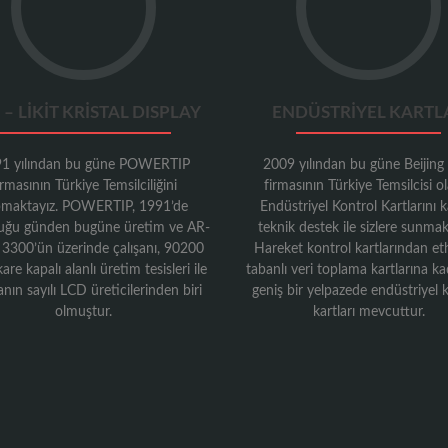
 – LİKİT KRİSTAL DISPLAY
ENDÜSTRIYEL KARTL
1 yılından bu güne POWERTIP
2009 yılından bu güne Beijin
irmasının Türkiye Temsilciliğini
firmasının Türkiye Temsilcisi o
maktayız. POWERTIP, 1991’de
Endüstriyel Kontrol Kartlarını ka
uğu günden bugüne üretim ve AR-
teknik destek ile sizlere sunmak
 3300’ün üzerinde çalışanı, 90200
Hareket kontrol kartlarından et
re kapalı alanlı üretim tesisleri ile
tabanlı veri toplama kartlarına k
nın sayılı LCD üreticilerinden biri
geniş bir yelpazede endüstriyel 
olmuştur.
kartları mevcuttur.