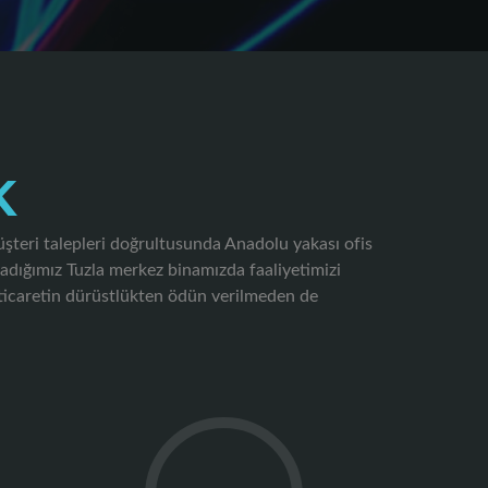
K
şteri talepleri doğrultusunda Anadolu yakası ofis
adığımız Tuzla merkez binamızda faaliyetimizi
ticaretin dürüstlükten ödün verilmeden de