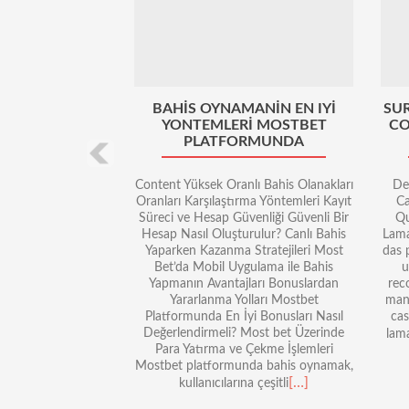
BAHIS OYNAMANIN EN IYI
SU
YONTEMLERI MOSTBET
CO
PLATFORMUNDA
Content Yüksek Oranlı Bahis Olanakları
De
Oranları Karşılaştırma Yöntemleri Kayıt
C
Süreci ve Hesap Güvenliği Güvenli Bir
Qu
Hesap Nasıl Oluşturulur? Canlı Bahis
Lama
Yaparken Kazanma Stratejileri Most
das 
Bet’da Mobil Uygulama ile Bahis
u
Yapmanın Avantajları Bonuslardan
rec
Yararlanma Yolları Mostbet
mane
Platformunda En İyi Bonusları Nasıl
cas
Değerlendirmeli? Most bet Üzerinde
lam
Para Yatırma ve Çekme İşlemleri
Mostbet platformunda bahis oynamak,
[…]
kullanıcılarına çeşitli