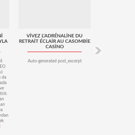
I
VIVEZ L’ADRÉNALINE DU
YLA
RETRAIT ÉCLAIR AU CASOMBIE
CASINO
il
Auto-generated post_excerpt
SEO
u)
u da
azla
 ve
irir.
an
can
ya
ından
ek
]